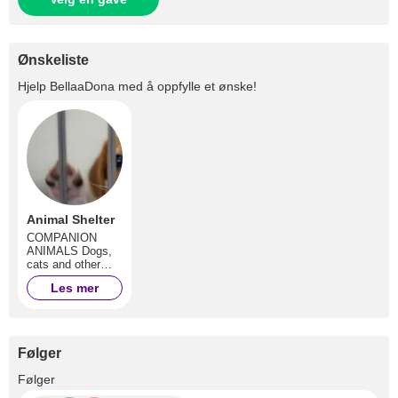
Ønskeliste
Hjelp
BellaaDona
med å oppfylle et ønske!
Animal Shelter
COMPANION
ANIMALS Dogs,
cats and other
animals are our
Les mer
beloved
companions.
Millions of us
share our homes
and lives with
Følger
animals. Others
are not so lucky
+23
Følger
and live as strays
on streets around