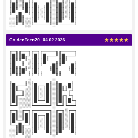
╓─╖░╓─╖╓─────╖░╓─╖░╓─╖
║█║░║█║║█╓─╖█║░║█║░║█║
║█╙─╜█║║█║░║█║░║█║░║█║
╙─╖█╓─╜║█║░║█║░║█║░║█║
░░║█║░░║█╙─╜█║░║█╙─╜█║
░░╙─╜░░╙─────╜░╙─────╜
GoldenTeen20
04.02.2026
╓─╖╓──╖╓─╖╓────╖╓────╖
║█║║█╓╜║█║║█╓──╜║█╓──╜
║█╙╜╓╜░║█║║█╙──╖║█╙──╖
║█╓╖╙╖░║█║╙──╖█║╙──╖█║
║█║║█╙╖║█║╓──╜█║╓──╜█║
╙─╜╙──╜╙─╜╙────╜╙────╜
╓────╖░╓─────╖░╓────╖
║█╓──╜░║█╓─╖█║░║█╓╖█║
║█╙─╖░░║█║░║█║░║█╙╜╓╜
║█╓─╜░░║█║░║█║░║█╓╖╙╖
║█║░░░░║█╙─╜█║░║█║║█╙╖
╙─╜░░░░╙─────╜░╙─╜╙──╜
╓─╖░╓─╖╓─────╖░╓─╖░╓─╖
║█║░║█║║█╓─╖█║░║█║░║█║
║█╙─╜█║║█║░║█║░║█║░║█║
╙─╖█╓─╜║█║░║█║░║█║░║█║
░░║█║░░║█╙─╜█║░║█╙─╜█║
░░╙─╜░░╙─────╜░╙─────╜