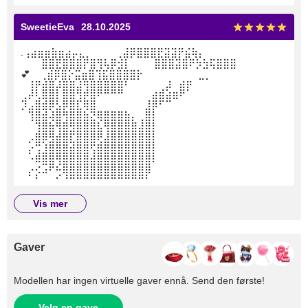
SweetieEva
28.10.2025
.⢠⣴⣶⣶⣷⣶⣴⡤⣄⡀ ⠀⠀⠀⢀⣼⡿⣿⣿⣿⣟⣽⣽⡟⣮⢷⡄
⠀⠀⠀⣿⣿⣟⣿⣿⣿⡟⣿⢻⢧⡿⣺⡇ ⠀⠀⠀⣿⣿⣿⣽⣿⠟⡳⣳⢯⣿⣿⣿⠀⠀⠀⠀⠀⠀ ⠀
💕 ⠀⢀⣾⡿⣿⡕⣭⣶⣿⢹⣯⣿⣿⣿⣿⡗⠀⠀⠀⠀⠀⠀⠀⠀⣀⡀
⠀⢸⡟⣾⣿⡼⣿⣿⣼⢻⣿⣿⣿⣿⣿⠃⠀⠀⠀⠀⢀⡼⠀⣾⡟
⣠⠞⣣⢿⣿⡇⣿⣿⣹⣟⣿⠋⠉⠉⠉⠀⠀⠀⢀⣾⣿⣾⠿⠋
⠜⣴⣿⢿⢟⣵⣟⣿⣧⡻⣿⣀⣀⣀⣀⡀⠀⠀⣼⡟⠁
⠀⠸⣿⣿⡺⣿⣹⣿⣿⣿⣮⡻⣿⣿⣿⣿⣆⢠⣿⡇
⠀⠀⣸⣿⣿⢹⣿⣽⣿⣿⣿⣷⢹⣿⣿⣿⣿⣾⣿⡇
⠀⠔⣿⢟⣽⣿⣿⢧⣿⣿⣿⣫⣾⣿⣿⣿⣿⣿⣿⡇
⠀⠎⣰⣼⣿⣿⣿⣿⣿⣿⢱⣿⣿⣿⣿⣿⣿⣿⣿⡇
⠀⠈⢛⠿⣿⡹⣿⣿⣿⣿⣿⣿⣿⣿⣿⣿⣿⣿⣿⠃⠀⠀⠀⠀
⠀⠎⡕⠚⠁⡩⢻⣿⣿⣿⣿⣿⣿⣿⣿⣿⣿⣿⡟
vis mer
Gaver
Modellen har ingen virtuelle gaver ennå. Send den første!
Velg en gave