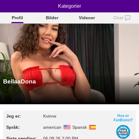
BellaaDona
Kategorier
Profil
Bilder
Videoer
Chat
BellaaDona
Jeg er:
Kvinne
Hva er
FanBoost?
Språk:
american
Spansk
Siste sending:
06.08.26 2:00 PM