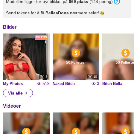
Modellen ligger for øyeblikket på
669 plass
(144 poeng).
Send tokens for å få
BellaaDona
nærmere
seier!
Bilder
GRATIS
50 Polletter
50 Pollette
8
10
519
3
My Photos
Naked Bitch
Bitch Bella
Vis alle
Videoer