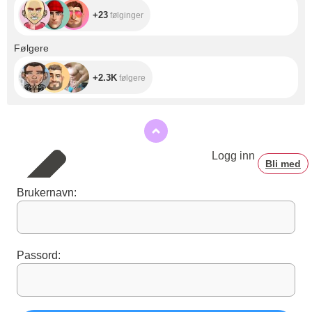
the world. No
+23
følginger
matter where they
live, we have a big
responsibility to
+2.3K
Følgere
them: their welfare
should be a high
priority.
+2.3K
følgere
Logg inn
Bli med
Brukernavn:
Passord: