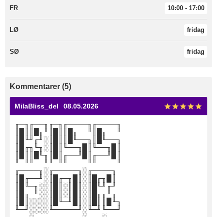
FR
10:00 - 17:00
LØ
fridag
SØ
fridag
Kommentarer (5)
MilaBliss_del
08.05.2026
╓─╖╓──╖╓─╖╓────╖╓────╖
║█║║█╓╜║█║║█╓──╜║█╓──╜
║█╙╜╓╜░║█║║█╙──╖║█╙──╖
║█╓╖╙╖░║█║╙──╖█║╙──╖█║
║█║║█╙╖║█║╓──╜█║╓──╜█║
╙─╜╙──╜╙─╜╙────╜╙────╜
╓────╖░╓─────╖░╓────╖
║█╓──╜░║█╓─╖█║░║█╓╖█║
║█╙─╖░░║█║░║█║░║█╙╜╓╜
║█╓─╜░░║█║░║█║░║█╓╖╙╖
║█║░░░░║█╙─╜█║░║█║║█╙╖
╙─╜░░░░╙─────╜░╙─╜╙──╜