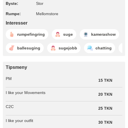
Byste:
Stor
Rumpe:
Mellomstore
Interesser
rumpefingring
suge
kamerashow
ballesuging
sugejobb
chatting
Tipsmeny
PM
15 TKN
I like your Movements
20 TKN
C2C
25 TKN
I like your outfit
30 TKN