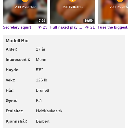
230 Polletter
290 Polletter
290 Pollett
7:29
19:59
23
21
Secretary squirt
Full naked playing with my toy and speak dirty.
I use t
Modell Bio
Alder:
27 år
Interessert i:
Menn
Høyde:
5'5"
Vekt:
126 lb
Hår:
Brunett
Øyne:
Blå
Etnisitet:
Hvit/Kaukasisk
Kjønnshår:
Barbert