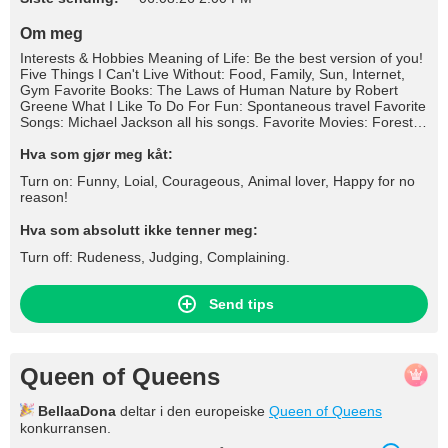
Om meg
Interests & Hobbies Meaning of Life: Be the best version of you!
Five Things I Can't Live Without: Food, Family, Sun, Internet,
Gym Favorite Books: The Laws of Human Nature by Robert
Greene What I Like To Do For Fun: Spontaneous travel Favorite
Songs: Michael Jackson all his songs. Favorite Movies: Forest
gump, Inception Craziest Thing I've Ever Done: Sex in public If I
Could Be Anywhere Right Now: I choise beach anytime!!!
Hva som gjør meg kåt:
Hobbies: Gym Read books Travel To eat Talents: Good speaker
Turn on: Funny, Loial, Courageous, Animal lover, Happy for no
Perfect Date: Be honest and natural!
reason!
Hva som absolutt ikke tenner meg:
Turn off: Rudeness, Judging, Complaining.
Send tips
Queen of Queens
BellaaDona
deltar i den europeiske
Queen of Queens
konkurransen.